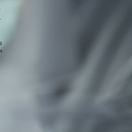
r
.
g
t