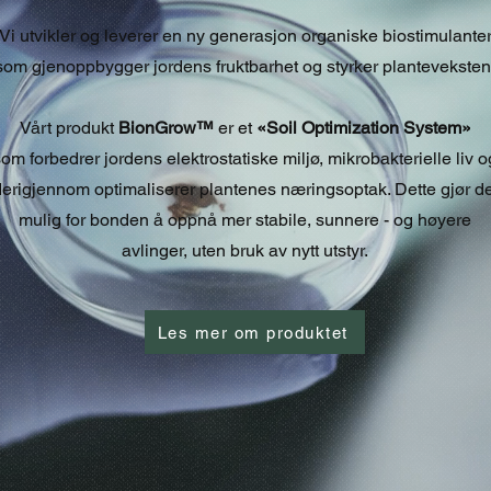
Vi utvikler og leverer en ny generasjon organiske biostimulante
som gjenoppbygger jordens fruktbarhet og styrker planteveksten
Vårt produkt
BionGrow™
er et
«Soil Optimization System»
om forbedrer jordens elektrostatiske miljø, mikrobakterielle liv o
erigjennom optimaliserer plantenes næringsoptak. Dette gjør de
mulig for bonden å oppnå mer stabile, sunnere - og høyere
avlinger, uten bruk av nytt utstyr.
Les mer om produktet