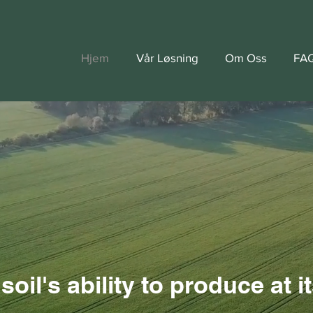
Hjem
Vår Løsning
Om Oss
FA
oil's ability to produce at it