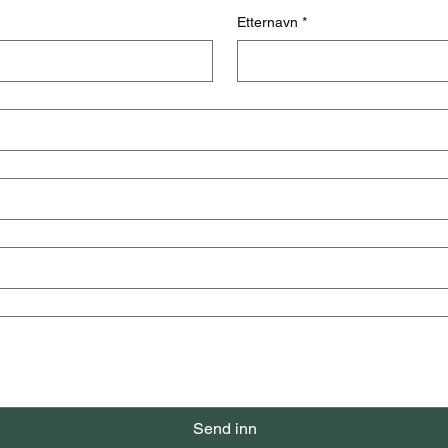
Etternavn
*
Send inn