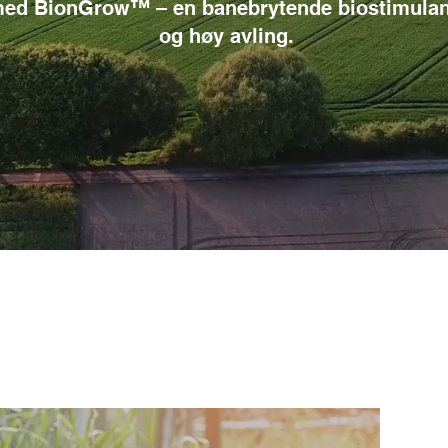
 med BionGrow™ – en banebrytende biostimulan
og høy avling.