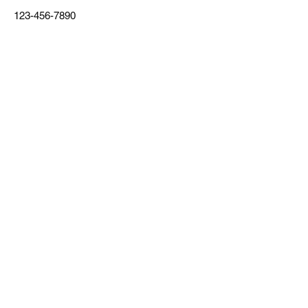
123-456-7890
FAQ
Produktinformasjon
Om oss
Kontakt oss
Bion Group AS
Telefonnummer: +
47 (901-55-350)