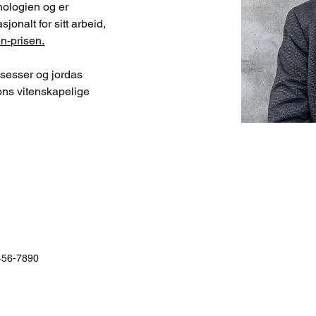
ologien og er 
jonalt for sitt arbeid, 
n-prisen.
osesser og jordas 
ions vitenskapelige 
456-7890