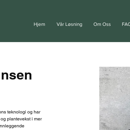
Hjem
Vår Løsning
Om Oss
FA
hnsen
ns teknologi og har 
 og plantevekst i mer 
runnleggende 