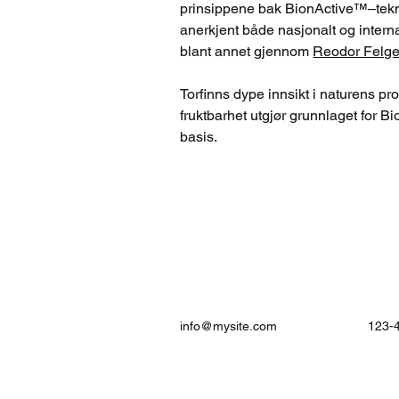
prinsippene bak BionActive™–tekn
anerkjent både nasjonalt og internas
blant annet gjennom 
Reodor Felge
Torfinns dype innsikt i naturens pr
fruktbarhet utgjør grunnlaget for B
basis.
info@mysite.com
123-